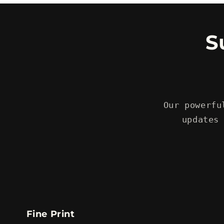
S
Our powerfu
updates
Fine Print