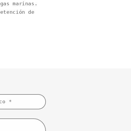
lgas marinas.
retención de
ico
*