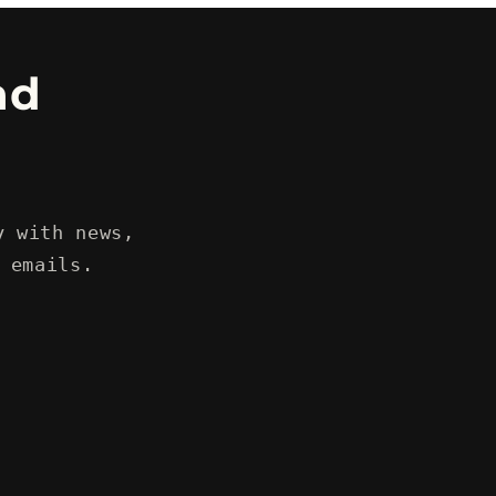
ad
y with news,
 emails.