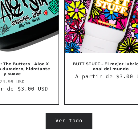
: The Butters | Aloe X
BUTT STUFF - El mejor lubri
a duradero, hidratante
anal del mundo
y suave
Precio
A partir de $3.00 
Precio
Precio
24.99 USD
habitual
ir de $3.00 USD
habitual
de
oferta
Ver todo