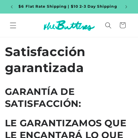
Ir
$6 Flat Rate Shipping | $10 2-3 Day Shipping
WORL
directamente
al contenido
Carrito
Satisfacción
garantizada
GARANTÍA DE
SATISFACCIÓN:
LE GARANTIZAMOS QUE
LE ENCANTARÁ LO QUE